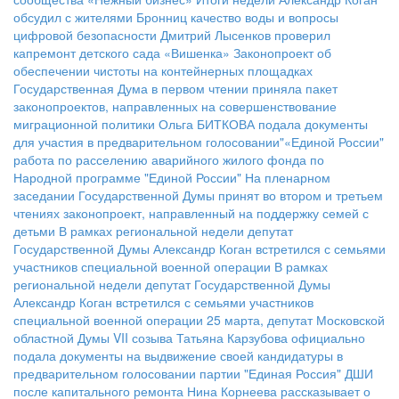
обсудил с жителями Бронниц качество воды и вопросы
цифровой безопасности
Дмитрий Лысенков проверил
капремонт детского сада «Вишенка»
Законопроект об
обеспечении чистоты на контейнерных площадках
Государственная Дума в первом чтении приняла пакет
законопроектов, направленных на совершенствование
миграционной политики
Ольга БИТКОВА подала документы
для участия в предварительном голосовании"«Единой России"
работа по расселению аварийного жилого фонда по
Народной программе "Единой России"
На пленарном
заседании Государственной Думы принят во втором и третьем
чтениях законопроект, направленный на поддержку семей с
детьми
В рамках региональной недели депутат
Государственной Думы Александр Коган встретился с семьями
участников специальной военной операции
В рамках
региональной недели депутат Государственной Думы
Александр Коган встретился с семьями участников
специальной военной операции
25 марта, депутат Московской
областной Думы VII созыва Татьяна Карзубова официально
подала документы на выдвижение своей кандидатуры в
предварительном голосовании партии "Единая Россия"
ДШИ
после капитального ремонта
Нина Корнеева рассказывает о