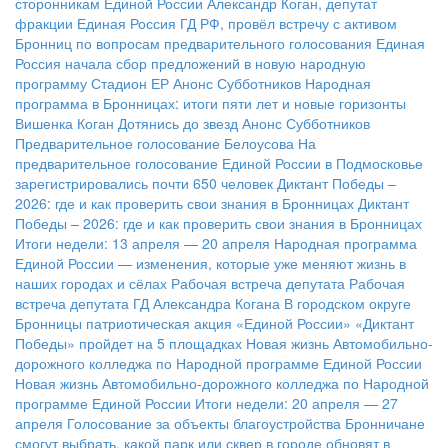
сторонникам Единой России
Александр Коган, депутат
фракции Единая Россия ГД РФ, провёл встречу с активом
Бронниц по вопросам предварительного голосования
Единая
Россия начала сбор предложений в новую народную
программу
Стадион ЕР
Анонс Субботников
Народная
программа в Бронницах: итоги пяти лет и новые горизонты
Вишенка Коган
Дотянись до звезд
Анонс Субботников
Предварительное голосование Белоусова
На
предварительное голосование Единой России в Подмосковье
зарегистрировались почти 650 человек
Диктант Победы –
2026: где и как проверить свои знания в Бронницах
Диктант
Победы – 2026: где и как проверить свои знания в Бронницах
Итоги недели: 13 апреля — 20 апреля
Народная программа
Единой России — изменения, которые уже меняют жизнь в
наших городах и сёлах
Рабочая встреча депутата
Рабочая
встреча депутата ГД Александра Когана
В городском округе
Бронницы патриотическая акция «Единой России» «Диктант
Победы» пройдет на 5 площадках
Новая жизнь Автомобильно-
дорожного колледжа по Народной программе Единой России
Новая жизнь Автомобильно-дорожного колледжа по Народной
программе Единой России
Итоги недели: 20 апреля — 27
апреля
Голосование за объекты благоустройства
Бронничане
смогут выбрать, какой парк или сквер в городе обновят в