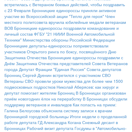
встретилась с Ветераном боевых действий, чтобы поздравить
с 23 Февраля
Бронницкие единороссы приняли активное
участие во Всероссийской акции "Тепло для героя"
Член
местного политсовета вручила юбилейные медали ветеранам
ВОВ
Бронницкие единороссы поздравили командование и
личный состав ФГБУ "21 НИИИ Военной Автомобильной
Техники" Министерства обороны Российской Федерации
Бронницкие депутаты-единороссы поприветствовали
участников Открытого ринга по боксу, посвящённого Дню
Защитника Отечества
Бронницкие единороссы поздравили с
Днём Защитника Отечества представителей Совета Ветеранов
города
Депутат Фракции "Единая Россия" Совета депутатов
Бронниц Сергей Дуенин встретился с участником СВО
Ветераны СВО провели уроки мужества для более чем 1500
подмосковных подростков
Николай Аберясев: как хирург и
депутат помогает жителям Бронниц
В Бронницах организован
приём новогодних ёлок на переработку
В Бронницах обсудили
поддержку ветеранов и инвалидов
Как попасть на прием:
Галина Белоусова объяснила систему записи к врачам
Бронницкой городской больницы
Итоги недели о проделанной
работе депутата ГД Александра Когана
Снежный десант в
Бронницах
Рабочий визит депутата Госдумы в "Автомобильно-