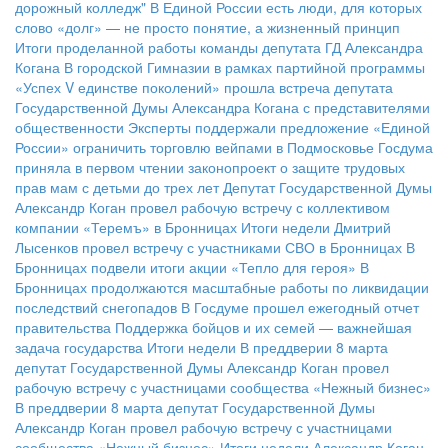
дорожный колледж"
В Единой России есть люди, для которых
слово «долг» — не просто понятие, а жизненный принцип
Итоги проделанной работы команды депутата ГД Александра
Когана
В городской Гимназии в рамках партийной программы
«Успех V единстве поколений» прошла встреча депутата
Государственной Думы Александра Когана с представителями
общественности
Эксперты поддержали предложение «Единой
России» ограничить торговлю вейпами в Подмосковье
Госдума
приняла в первом чтении законопроект о защите трудовых
прав мам с детьми до трех лет
Депутат Государственной Думы
Александр Коган провел рабочую встречу с коллективом
компании «Теремъ» в Бронницах
Итоги недели
Дмитрий
Лысенков провел встречу с участниками СВО в Бронницах
В
Бронницах подвели итоги акции «Тепло для героя»
В
Бронницах продолжаются масштабные работы по ликвидации
последствий снегопадов
В Госдуме прошел ежегодный отчет
правительства
Поддержка бойцов и их семей — важнейшая
задача государства
Итоги недели
В преддверии 8 марта
депутат Государственной Думы Александр Коган провел
рабочую встречу с участницами сообщества «Нежный бизнес»
В преддверии 8 марта депутат Государственной Думы
Александр Коган провел рабочую встречу с участницами
сообщества «Нежный бизнес»
Итоги недели
Александр Коган