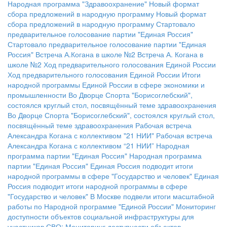
Народная программа "Здравоохранение"
Новый формат
сбора предложений в народную программу
Новый формат
сбора предложений в народную программу
Стартовало
предварительное голосование партии "Единая Россия"
Стартовало предварительное голосование партии "Единая
Россия"
Встреча А.Когана в школе №2
Встреча А. Когана в
школе №2
Ход предварительного голосования Единой России
Ход предварительного голосования Единой России
Итоги
народной программы Единой России в сфере экономики и
промышленности
Во Дворце Спорта "Борисоглебский",
состоялся круглый стол, посвящённый теме здравоохранения
Во Дворце Спорта "Борисоглебский", состоялся круглый стол,
посвящённый теме здравоохранения
Рабочая встреча
Александра Когана с коллективом "21 НИИ"
Рабочая встреча
Александра Когана с коллективом “21 НИИ”
Народная
программа партии "Единая Россия"
Народная программа
партии "Единая Россия"
Единая Россия подводит итоги
народной программы в сфере "Государство и человек"
Единая
Россия подводит итоги народной программы в сфере
"Государство и человек"
В Москве подвели итоги масштабной
работы по Народной программе "Единой России"
Мониторинг
доступности объектов социальной инфраструктуры для
участников СВО:
Мониторинг доступности объектов