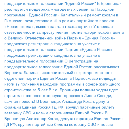
предварительном голосовании "Единой России"
В Бронницах
реализуется поддержка многодетных семей по Народной
программе «Единой России»
Капитальный ремонт кровли в
Гимназии, осуществляемый в рамках партийного проекта
«Новая школа», вышел на этап госэкспертизы
Уголовная
ответственности за преступления против исторической памяти
о Великой Отечественной войне
Партия «Единая Россия»
продолжает регистрацию кандидатов на участие в
предварительном голосовании
Партия «Единая Россия»
продолжает регистрацию кандидатов на участие в
предварительном голосовании
О регистрации на
предварительное голосование Единой России рассказывает
Вероника Ларина - исполнительный секретарь местного
отделения партии
Единая Россия в Подмосковье подводит
итоги выполнения народной программы в сфере жилищного
строительства за 5 лет
В г.о. Бронницы полным ходом идет
строительство нового корпуса городского Лицея
Соседи,
важная новость!
В Бронницах Александр Коган, депутат
фракции Единая Россия ГД РФ, вручил партийные билеты
ветерану СВО и новым сторонникам Единой России
В
Бронницах Александр Коган, депутат фракции Единая Россия
ГД РФ, вручил партийные билеты ветерану СВО и новым