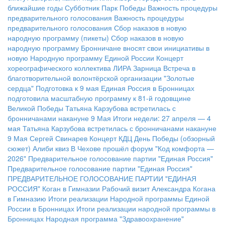
ближайшие годы
Субботник Парк Победы
Важность процедуры
предварительного голосования
Важность процедуры
предварительного голосования
Сбор наказов в новую
народную программу (пикеты)
Сбор наказов в новую
народную программу
Бронничане вносят свои инициативы в
новую Народную программу Единой России
Концерт
хореографического коллектива ЛИРА
Зарница
Встреча в
благотворительной волонтёрской организации "Золотые
сердца"
Подготовка к 9 мая
Единая Россия в Бронницах
подготовила масштабную программу к 81-й годовщине
Великой Победы
Татьяна Карзубова встретилась с
бронничанами накануне 9 Мая
Итоги недели: 27 апреля — 4
мая
Татьяна Карзубова встретилась с бронничанами накануне
9 Мая
Сергей Свинарев
Концерт КДЦ
День Победы (обзорный
сюжет)
Алиби квиз
В Чехове прошёл форум "Код комфорта —
2026"
Предварительное голосование партии "Единая Россия"
Предварительное голосование партии "Единая Россия"
ПРЕДВАРИТЕЛЬНОЕ ГОЛОСОВАНИЕ ПАРТИИ "ЕДИНАЯ
РОССИЯ"
Коган в Гимназии
Рабочий визит Александра Когана
в Гимназию
Итоги реализации Народной программы Единой
России в Бронницах
Итоги реализации народной программы в
Бронницах
Народная программа "Здравоохранение"