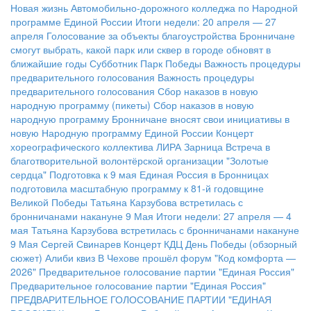
Новая жизнь Автомобильно-дорожного колледжа по Народной
программе Единой России
Итоги недели: 20 апреля — 27
апреля
Голосование за объекты благоустройства
Бронничане
смогут выбрать, какой парк или сквер в городе обновят в
ближайшие годы
Субботник Парк Победы
Важность процедуры
предварительного голосования
Важность процедуры
предварительного голосования
Сбор наказов в новую
народную программу (пикеты)
Сбор наказов в новую
народную программу
Бронничане вносят свои инициативы в
новую Народную программу Единой России
Концерт
хореографического коллектива ЛИРА
Зарница
Встреча в
благотворительной волонтёрской организации "Золотые
сердца"
Подготовка к 9 мая
Единая Россия в Бронницах
подготовила масштабную программу к 81-й годовщине
Великой Победы
Татьяна Карзубова встретилась с
бронничанами накануне 9 Мая
Итоги недели: 27 апреля — 4
мая
Татьяна Карзубова встретилась с бронничанами накануне
9 Мая
Сергей Свинарев
Концерт КДЦ
День Победы (обзорный
сюжет)
Алиби квиз
В Чехове прошёл форум "Код комфорта —
2026"
Предварительное голосование партии "Единая Россия"
Предварительное голосование партии "Единая Россия"
ПРЕДВАРИТЕЛЬНОЕ ГОЛОСОВАНИЕ ПАРТИИ "ЕДИНАЯ