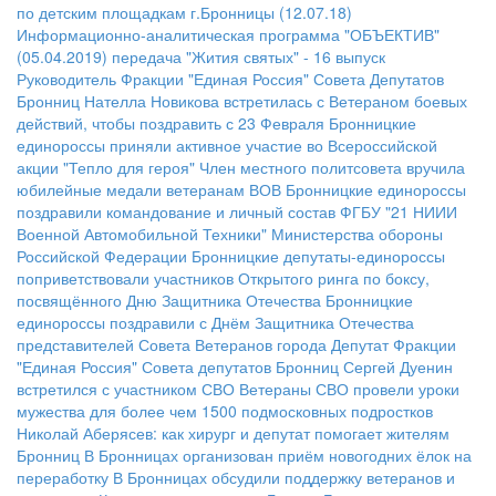
по детским площадкам г.Бронницы (12.07.18)
Информационно-аналитическая программа "ОБЪЕКТИВ"
(05.04.2019)
передача "Жития святых" - 16 выпуск
Руководитель Фракции "Единая Россия" Совета Депутатов
Бронниц Нателла Новикова встретилась с Ветераном боевых
действий, чтобы поздравить с 23 Февраля
Бронницкие
единороссы приняли активное участие во Всероссийской
акции "Тепло для героя"
Член местного политсовета вручила
юбилейные медали ветеранам ВОВ
Бронницкие единороссы
поздравили командование и личный состав ФГБУ "21 НИИИ
Военной Автомобильной Техники" Министерства обороны
Российской Федерации
Бронницкие депутаты-единороссы
поприветствовали участников Открытого ринга по боксу,
посвящённого Дню Защитника Отечества
Бронницкие
единороссы поздравили с Днём Защитника Отечества
представителей Совета Ветеранов города
Депутат Фракции
"Единая Россия" Совета депутатов Бронниц Сергей Дуенин
встретился с участником СВО
Ветераны СВО провели уроки
мужества для более чем 1500 подмосковных подростков
Николай Аберясев: как хирург и депутат помогает жителям
Бронниц
В Бронницах организован приём новогодних ёлок на
переработку
В Бронницах обсудили поддержку ветеранов и