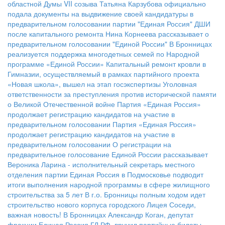
областной Думы VII созыва Татьяна Карзубова официально
подала документы на выдвижение своей кандидатуры в
предварительном голосовании партии "Единая Россия"
ДШИ
после капитального ремонта
Нина Корнеева рассказывает о
предварительном голосовании "Единой России"
В Бронницах
реализуется поддержка многодетных семей по Народной
программе «Единой России»
Капитальный ремонт кровли в
Гимназии, осуществляемый в рамках партийного проекта
«Новая школа», вышел на этап госэкспертизы
Уголовная
ответственности за преступления против исторической памяти
о Великой Отечественной войне
Партия «Единая Россия»
продолжает регистрацию кандидатов на участие в
предварительном голосовании
Партия «Единая Россия»
продолжает регистрацию кандидатов на участие в
предварительном голосовании
О регистрации на
предварительное голосование Единой России рассказывает
Вероника Ларина - исполнительный секретарь местного
отделения партии
Единая Россия в Подмосковье подводит
итоги выполнения народной программы в сфере жилищного
строительства за 5 лет
В г.о. Бронницы полным ходом идет
строительство нового корпуса городского Лицея
Соседи,
важная новость!
В Бронницах Александр Коган, депутат
фракции Единая Россия ГД РФ, вручил партийные билеты