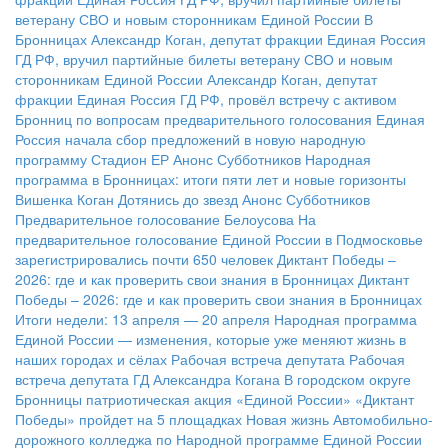
ветерану СВО и новым сторонникам Единой России
В
Бронницах Александр Коган, депутат фракции Единая Россия
ГД РФ, вручил партийные билеты ветерану СВО и новым
сторонникам Единой России
Александр Коган, депутат
фракции Единая Россия ГД РФ, провёл встречу с активом
Бронниц по вопросам предварительного голосования
Единая
Россия начала сбор предложений в новую народную
программу
Стадион ЕР
Анонс Субботников
Народная
программа в Бронницах: итоги пяти лет и новые горизонты
Вишенка Коган
Дотянись до звезд
Анонс Субботников
Предварительное голосование Белоусова
На
предварительное голосование Единой России в Подмосковье
зарегистрировались почти 650 человек
Диктант Победы –
2026: где и как проверить свои знания в Бронницах
Диктант
Победы – 2026: где и как проверить свои знания в Бронницах
Итоги недели: 13 апреля — 20 апреля
Народная программа
Единой России — изменения, которые уже меняют жизнь в
наших городах и сёлах
Рабочая встреча депутата
Рабочая
встреча депутата ГД Александра Когана
В городском округе
Бронницы патриотическая акция «Единой России» «Диктант
Победы» пройдет на 5 площадках
Новая жизнь Автомобильно-
дорожного колледжа по Народной программе Единой России