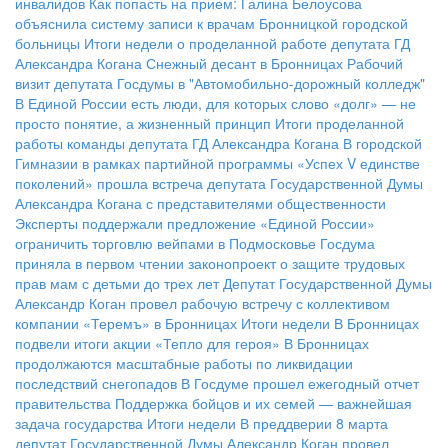
инвалидов
Как попасть на прием: Галина Белоусова
объяснила систему записи к врачам Бронницкой городской
больницы
Итоги недели о проделанной работе депутата ГД
Александра Когана
Снежный десант в Бронницах
Рабочий
визит депутата Госдумы в "Автомобильно-дорожный колледж"
В Единой России есть люди, для которых слово «долг» — не
просто понятие, а жизненный принцип
Итоги проделанной
работы команды депутата ГД Александра Когана
В городской
Гимназии в рамках партийной программы «Успех V единстве
поколений» прошла встреча депутата Государственной Думы
Александра Когана с представителями общественности
Эксперты поддержали предложение «Единой России»
ограничить торговлю вейпами в Подмосковье
Госдума
приняла в первом чтении законопроект о защите трудовых
прав мам с детьми до трех лет
Депутат Государственной Думы
Александр Коган провел рабочую встречу с коллективом
компании «Теремъ» в Бронницах
Итоги недели
В Бронницах
подвели итоги акции «Тепло для героя»
В Бронницах
продолжаются масштабные работы по ликвидации
последствий снегопадов
В Госдуме прошел ежегодный отчет
правительства
Поддержка бойцов и их семей — важнейшая
задача государства
Итоги недели
В преддверии 8 марта
депутат Государственной Думы Александр Коган провел