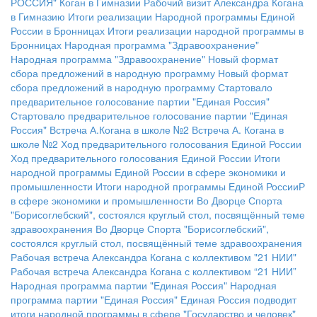
РОССИЯ"
Коган в Гимназии
Рабочий визит Александра Когана
в Гимназию
Итоги реализации Народной программы Единой
России в Бронницах
Итоги реализации народной программы в
Бронницах
Народная программа "Здравоохранение"
Народная программа "Здравоохранение"
Новый формат
сбора предложений в народную программу
Новый формат
сбора предложений в народную программу
Стартовало
предварительное голосование партии "Единая Россия"
Стартовало предварительное голосование партии "Единая
Россия"
Встреча А.Когана в школе №2
Встреча А. Когана в
школе №2
Ход предварительного голосования Единой России
Ход предварительного голосования Единой России
Итоги
народной программы Единой России в сфере экономики и
промышленности
Итоги народной программы Единой РоссииР
в сфере экономики и промышленности
Во Дворце Спорта
"Борисоглебский", состоялся круглый стол, посвящённый теме
здравоохранения
Во Дворце Спорта "Борисоглебский",
состоялся круглый стол, посвящённый теме здравоохранения
Рабочая встреча Александра Когана с коллективом "21 НИИ"
Рабочая встреча Александра Когана с коллективом “21 НИИ”
Народная программа партии "Единая Россия"
Народная
программа партии "Единая Россия"
Единая Россия подводит
итоги народной программы в сфере "Государство и человек"