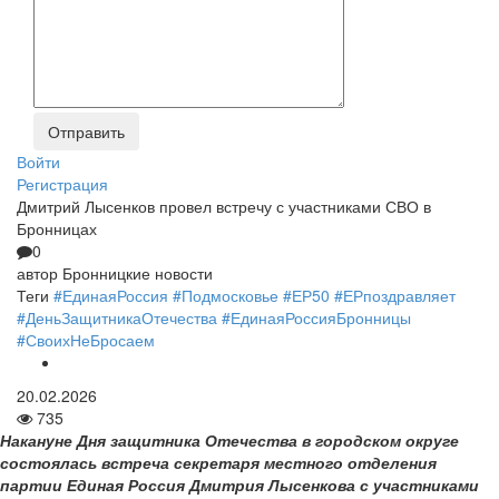
Войти
Регистрация
Дмитрий Лысенков провел встречу с участниками СВО в
Бронницах
0
автор
Бронницкие новости
Теги
#ЕдинаяРоссия
#Подмосковье
#ЕР50
#ЕРпоздравляет
#ДеньЗащитникаОтечества
#ЕдинаяРоссияБронницы
#СвоихНеБросаем
20.02.2026
735
Накануне Дня защитника Отечества в городском округе
состоялась встреча секретаря местного отделения
партии Единая Россия Дмитрия Лысенкова с участниками